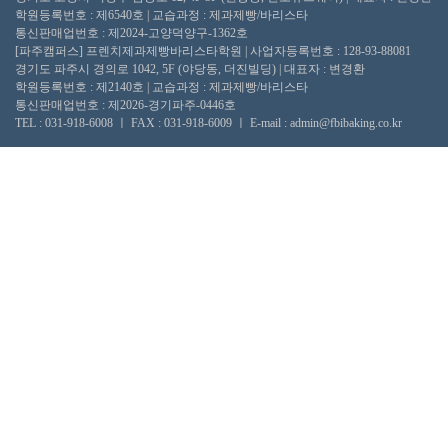
학원등록번호 : 제6540호 | 교습과정 : 제과제빵/바리스타
통신판매업번호 : 제2024-고양덕양구-1362호
[파주캠퍼스] 프렌치제과제빵바리스타학원 | 사업자등록번호 : 128-93-88081
경기도 파주시 경의로 1042, 5F (야당동, 더진빌딩) | 대표자 : 변경환
학원등록번호 : 제2140호 | 교습과정 : 제과제빵/바리스타
통신판매업번호 : 제2026-경기파주-0446호
TEL : 031-918-6008 ㅣ FAX : 031-918-6009 ㅣ E-mail : admin@fbibaking.co.kr