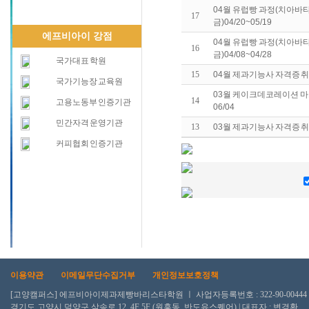
04월 유럽빵 과정(치아바
17
금)04/20~05/19
에프비아이 강점
04월 유럽빵 과정(치아바
16
금)04/08~04/28
국가대표 학원
15
04월 제과기능사 자격증 취득
국가기능장 교육원
03월 케이크데코레이션 마스
14
고용노동부 인증기관
06/04
민간자격 운영기관
13
03월 제과기능사 자격증 취득
커피협회 인증기관
이용약관
이메일무단수집거부
개인정보보호정책
[고양캠퍼스] 에프비아이제과제빵바리스타학원 ㅣ 사업자등록번호 : 322-90-00444
경기도 고양시 덕양구 삼송로 12, 4F 5F (원흥동, 반도유스퀘어) | 대표자 : 변경환