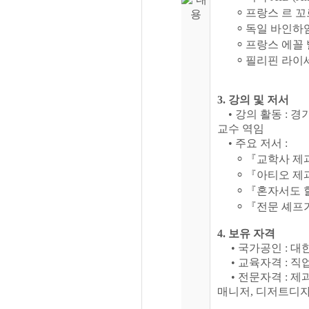
⸰ 프랑스 르 꼬르동 
⸰ 독일 바인하임 국립
⸰ 프랑스 에꼴 발로나(
⸰ 필리핀 라이세움 대
3. 강의 및 저서
• 강의 활동 : 
교수 역임
• 주요 저서 :
⸰ 『교학사 제
⸰ 『아티오 제
⸰ 『혼자서도 할
⸰ 『전문 셰프가
4. 보유 자격
• 국가공인 : 대
• 교육자격 : 직
• 전문자격 : 제
매니저, 디저트디