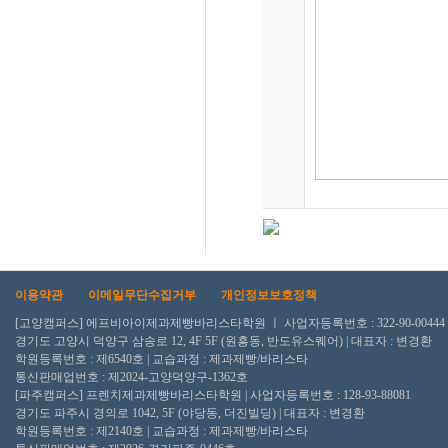
이용약관
이메일무단수집거부
개인정보보호정책
[고양캠퍼스] 에프비아이제과제빵바리스타학원 ㅣ 사업자등록번호 : 322-90-00444
경기도 고양시 덕양구 삼송로 12, 4F 5F (원흥동, 반도유스퀘어) | 대표자 : 변경환
학원등록번호 : 제6540호 | 교습과정 : 제과제빵/바리스타
통신판매업번호 : 제2024-고양덕양구-1362호
[파주캠퍼스] 프렌치제과제빵바리스타학원 | 사업자등록번호 : 128-93-88081
경기도 파주시 경의로 1042, 5F (야당동, 더진빌딩) | 대표자 : 변경환
학원등록번호 : 제2140호 | 교습과정 : 제과제빵/바리스타