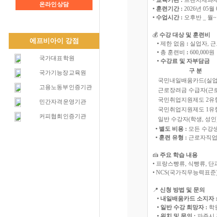
• 교육기관 :
프렌치제과
온라인 상담
• 훈련기간 :
2026년 05월 
• 수업시간 :
오후반 _ 월~금
💰
수강 대상 및 훈련비
에프비아이 강점
•
제한 없음
:
실업자, 근
•
총 훈련비
:
600,000원
국가대표 학원
• 수강료 및 자부담금
구 분
국가기능장 교육원
국민내일배움카드(
고용노동부 인증기관
근로장려금 수급자(
국민취업지원제도 2유
민간자격 운영기관
국민취업지원제도 1유
커피협회 인증기관
일반 수강자(학생, 성인
• 별도 비용 :
모든 수강생
• 훈련 유형 :
근로자직업
🍰
주요 학습 내용
• 프랑스빵류, 식빵류, 
• NCS(국가직무능력표준)
📍
신청 방법 및 문의
• 내일배움카드 소지자 
• 일반 수강 희망자 :
학원
• 위치 및 문의 :
파주시 경