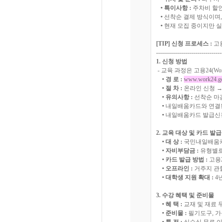
• 특이사항 :
주차비 할
•
선착순 결제 방식이며,
•
현재 모집 중이지만 실
[TIP] 신청 프로세스 :
고용
---------------------------------
1. 신청 방법
- 교육 과정은 고용24(W
• 경 로 :
www.work24.go
• 절 차 :
온라인 신청 →
• 유의사항 :
선착순 마감
•
내일배움카드와 연결된
•
내일배움카드 발급신청
2. 교육 대상 및 카드 발급
• 대 상 :
국민내일배움카
• 자비부담금 :
유형별로
• 카드 발급 방법 :
고용
• 오프라인 :
거주지 관할 고
• 대학생 지원 확대 :
4년
3. 수강 혜택 및 준비물
• 혜 택 :
교재 및 재료 무
• 준비물 :
필기도구, 가