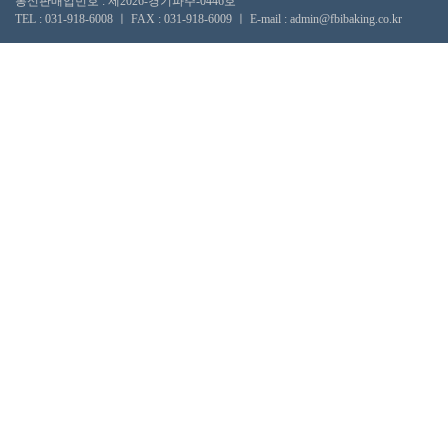
통신판매업번호 : 제2026-경기파주-0446호
TEL : 031-918-6008 ㅣ FAX : 031-918-6009 ㅣ E-mail : admin@fbibaking.co.kr