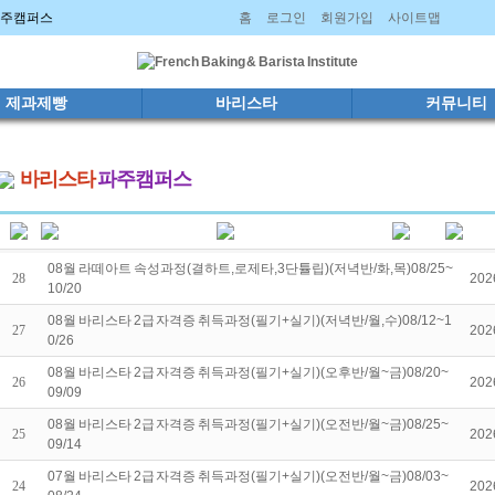
 파주캠퍼스
홈
로그인
회원가입
사이트맵
제과제빵
바리스타
커뮤니티
바리스타
파주캠퍼스
08월 라떼아트 속성과정(결하트,로제타,3단튤립)(저녁반/화,목)08/25~
28
202
10/20
08월 바리스타 2급 자격증 취득과정(필기+실기)(저녁반/월,수)08/12~1
27
202
0/26
08월 바리스타 2급 자격증 취득과정(필기+실기)(오후반/월~금)08/20~
26
202
09/09
08월 바리스타 2급 자격증 취득과정(필기+실기)(오전반/월~금)08/25~
25
202
09/14
07월 바리스타 2급 자격증 취득과정(필기+실기)(오전반/월~금)08/03~
24
202