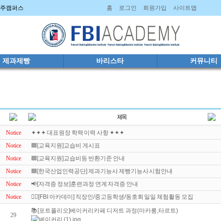
 파주캠퍼스
홈
로그인
회원가입
사이트맵
제과제빵
바리스타
커뮤니티
Notice
✦✦✦ 대표원장 학력 이력 사항 ✦✦✦
Notice
🟦[교육지원]교습비 게시표
Notice
🟦[교육지원]교습비등 반환기준 안내
Notice
🟦[한국산업인력공단] 제과기능사 제빵기능사 시험안내
Notice
📢[자격증 정보]훈련과정 연계 자격증 안내
Notice
🤼‍♀️[FBI 아카데미] 직장인/중고등학생/동호회 일일 체험활동 모집
📚[포트폴리오]베이커리카페 디저트 과정(마카롱,타르트)
29