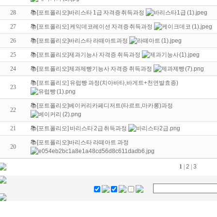
28
📚[포트폴리오]바리스타 1급 자격증 취득과정
27
📚[포트폴리오] 케익데코레이션 자격증 취득과정
26
📚[포트폴리오]바리스타 라떼아트과정
25
📚[포트폴리오]제과기능사 자격증 취득과정
24
📚[포트폴리오]제과제빵기능사 자격증 취득과정
📚[포트폴리오] 유럽빵 과정(치아바타,바게트+천연발효종)
23
📚[포트폴리오]베이커리카페디저트(타르트,마카롱)과정
22
21
📚[포트폴리오] 바리스타 2급 취득과정
📚[포트폴리오]바리스타 라떼아트 과정
20
1
|
2
|
3